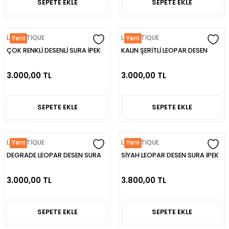
SEPETE EKLE
SEPETE EKLE
LABOUTİQUE
LABOUTİQUE
Yeni
Yeni
ÇOK RENKLİ DESENLİ SURA İPEK
KALIN ŞERİTLİ LEOPAR DESEN
EŞARP/ LABOUTİQUE
SURA İPEK EŞARP/ LABOUTİQUE
3.000,00 TL
3.000,00 TL
SEPETE EKLE
SEPETE EKLE
LABOUTİQUE
LABOUTİQUE
Yeni
Yeni
DEGRADE LEOPAR DESEN SURA
SİYAH LEOPAR DESEN SURA İPEK
İPEK EŞARP/ LABOUTİQUE
EŞARP/ LABOUTİQUE
3.000,00 TL
3.800,00 TL
SEPETE EKLE
SEPETE EKLE