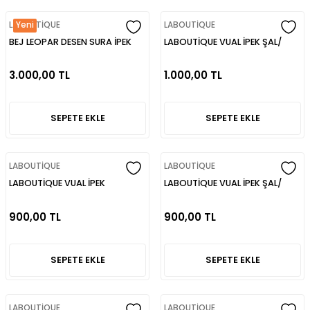
LABOUTİQUE
LABOUTİQUE
Yeni
BEJ LEOPAR DESEN SURA İPEK
LABOUTİQUE VUAL İPEK ŞAL/
EŞARP/ LABOUTİQUE
SİYAH
3.000,00 TL
1.000,00 TL
SEPETE EKLE
SEPETE EKLE
LABOUTİQUE
LABOUTİQUE
LABOUTİQUE VUAL İPEK
LABOUTİQUE VUAL İPEK ŞAL/
ŞAL/MAVİ
KIRMIZI
900,00 TL
900,00 TL
SEPETE EKLE
SEPETE EKLE
LABOUTİQUE
LABOUTİQUE