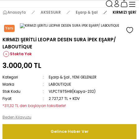
Anasayfa
AKSESUAR
Eşarp & Şal
KIRMIZI ŞERİ
Yeni
KIRMIZI ŞERİTLİ LEOPAR DESEN SURA İPEK EŞARP/
LABOUTİQUE
Stokta Yok
3.000,00 TL
Kategori
Eşarp & Şal
,
YENİ GELENLER
Marka
LABOUTİQUE
Stok Kodu
VLPCT9T5H8(Kopya-232)
Fiyat
2.727,27 TL + KDV
*311,32 TL den başlayan taksitlerle!
Beden Kılavuzu
Gelince Haber Ver