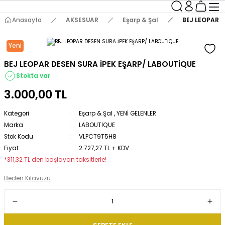
Anasayfa
AKSESUAR
Eşarp & Şal
BEJ LEOPAR D
Yeni
BEJ LEOPAR DESEN SURA İPEK EŞARP/ LABOUTİQUE
Stokta var
3.000,00 TL
Kategori
Eşarp & Şal
,
YENİ GELENLER
Marka
LABOUTİQUE
Stok Kodu
VLPCT9T5H8
Fiyat
2.727,27 TL + KDV
*311,32 TL den başlayan taksitlerle!
Beden Kılavuzu