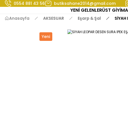
0554 881 43 56
butiksahane2014@gmail.com
YENİ GELENLER
ÜST GİYİM
A
Anasayfa
AKSESUAR
Eşarp & Şal
SİYAH
Yeni