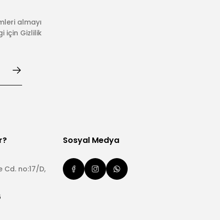
mleri almayı
için Gizlilik
r?
Sosyal Medya
 Cd. no:17/D,
6