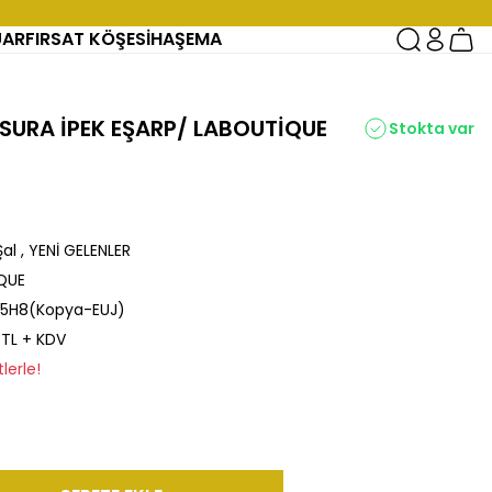
UAR
FIRSAT KÖŞESİ
HAŞEMA
 SURA İPEK EŞARP/ LABOUTİQUE
Stokta var
Şal
,
YENİ GELENLER
QUE
5H8(Kopya-EUJ)
 TL + KDV
lerle!