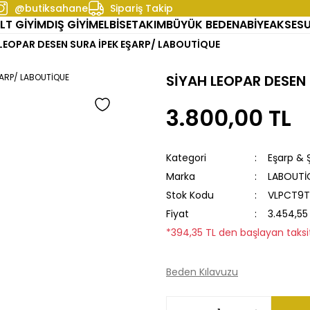
@butiksahane
Sipariş Takip
LT GİYİM
DIŞ GİYİM
ELBİSE
TAKIM
BÜYÜK BEDEN
ABİYE
AKSES
 LEOPAR DESEN SURA İPEK EŞARP/ LABOUTİQUE
SİYAH LEOPAR DESEN
3.800,00 TL
Kategori
Eşarp & 
Marka
LABOUTİ
Stok Kodu
VLPCT9T
Fiyat
3.454,55
*394,35 TL den başlayan taksit
Beden Kılavuzu