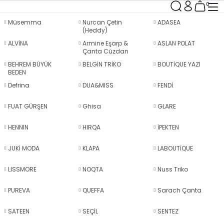
0
Müsemma
Nurcan Çetin
ADASEA
(Heddy)
ALVİNA
Armine Eşarp &
ASLAN POLAT
Çanta Cüzdan
BEHREM BÜYÜK
BELGİN TRİKO
BOUTİQUE YAZI
BEDEN
Defrina
DUA&MISS
FENDİ
FUAT GÜRŞEN
Ghisa
GLARE
HENNIN
HIRQA
İPEKTEN
JUKİ MODA
KLAPA
LABOUTİQUE
LISSMORE
NOQTA
Nuss Triko
PUREVA
QUEFFA
Sarach Çanta
SATEEN
SEÇİL
SENTEZ