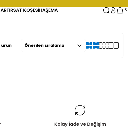
UAR
FIRSAT KÖŞESİ
HAŞEMA
0
 ürün
r
Kolay İade ve Değişim