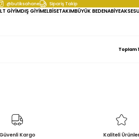
@butiksahane
Sipariş Takip
LT GİYİM
DIŞ GİYİM
ELBİSE
TAKIM
BÜYÜK BEDEN
ABİYE
AKSES
Toplam 1
Güvenli Kargo
Kaliteli Ürünle