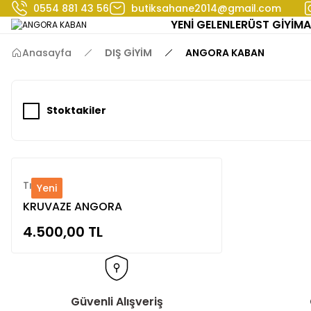
0554 881 43 56
butiksahane2014@gmail.com
YENİ GELENLER
ÜST GİYİM
A
Anasayfa
DIŞ GİYİM
ANGORA KABAN
Stoktakiler
Tığtriko
Yeni
KRUVAZE ANGORA
KABAN/TIĞTRİKO
4.500,00 TL
Güvenli Alışveriş