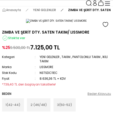
Anasayfa
YENİ GELENLER
ZIMBA VE ŞERİT DTY. SATEN
ZIMBA VE ŞERİT DTY. SATEN TAKIM/ LISSMORE
Stokta var
7.125,00 TL
%25
9.500,00 TL
Kategori
YENİ GELENLER
,
TAKIM
,
PANTOLONLU TAKIM
,
İKİLİ
TAKIM
Marka
LISSMORE
Stok Kodu
NSTSDC11EC
Fiyat
8.636,36 TL + KDV
*739,40 TL den başlayan taksitlerle!
BEDEN
Beden Kılavuzu
1(42-44)
2 (46/48)
3(50-52)