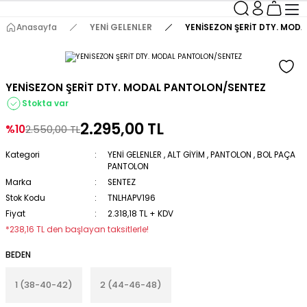
Anasayfa
YENİ GELENLER
YENİSEZON ŞERİT DTY. MOD
YENİSEZON ŞERİT DTY. MODAL PANTOLON/SENTEZ
Stokta var
2.295,00 TL
%10
2.550,00 TL
Kategori
YENİ GELENLER
,
ALT GİYİM
,
PANTOLON
,
BOL PAÇA
PANTOLON
Marka
SENTEZ
Stok Kodu
TNLHAPV196
Fiyat
2.318,18 TL + KDV
*238,16 TL den başlayan taksitlerle!
BEDEN
1 (38-40-42)
2 (44-46-48)