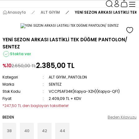
Anasayfa
ALT GİYİM
YENİ SEZON ARKASI LASTİKLİ TE
YENİ SEZON ARKASI LASTİKLİ TEK DÜĞME PANTOLON/
SENTEZ
Stokta var
2.385,00 TL
%10
2.650,00 TL
Kategori
ALT GİYİM
,
PANTOLON
Marka
SENTEZ
Stok Kodu
VCCPSAF34K(Kopya-XZH)(Kopya-QF1)
Fiyat
2.409,09 TL + KDV
*247,50 TL den başlayan taksitlerle!
BEDEN
Beden Kılavuzu
38
40
42
44