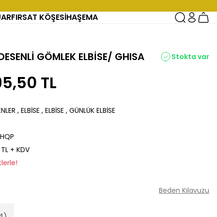
UAR
FIRSAT KÖŞESİ
HAŞEMA
 DESENLİ GÖMLEK ELBİSE/ GHISA
Stokta var
95,50 TL
ENLER
,
ELBİSE
,
ELBİSE
,
GÜNLÜK ELBİSE
7HQP
 TL + KDV
lerle!
Beden Kılavuzu
4)