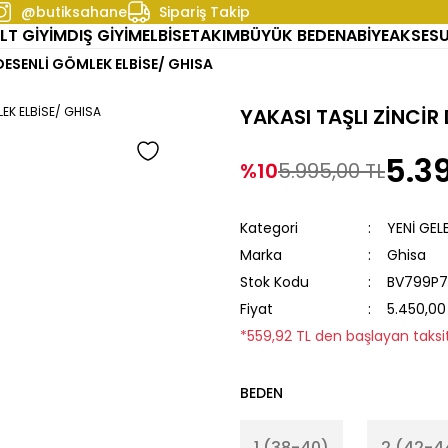
@butiksahane
Sipariş Takip
LT GİYİM
DIŞ GİYİM
ELBİSE
TAKIM
BÜYÜK BEDEN
ABİYE
AKSES
 DESENLİ GÖMLEK ELBİSE/ GHISA
YAKASI TAŞLI ZİNCİR
5.3
%10
5.995,00 TL
Kategori
YENİ GEL
Marka
Ghisa
Stok Kodu
BV799P
Fiyat
5.450,00
*559,92 TL den başlayan taksit
BEDEN
1 (38-40)
2 (42-4