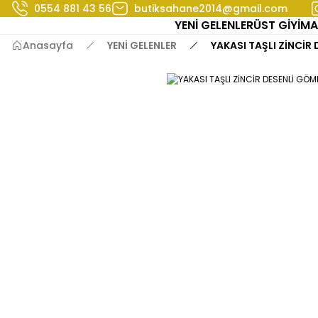
0554 881 43 56
butiksahane2014@gmail.com
YENİ GELENLER
ÜST GİYİM
A
Anasayfa
YENİ GELENLER
YAKASI TAŞLI ZİNCİR