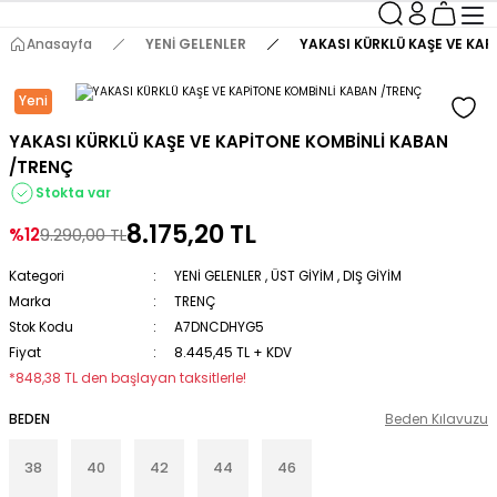
Anasayfa
YENİ GELENLER
YAKASI KÜRKLÜ KAŞE VE KAP
Yeni
YAKASI KÜRKLÜ KAŞE VE KAPİTONE KOMBİNLİ KABAN
/TRENÇ
Stokta var
8.175,20 TL
%12
9.290,00 TL
Kategori
YENİ GELENLER
,
ÜST GİYİM
,
DIŞ GİYİM
Marka
TRENÇ
Stok Kodu
A7DNCDHYG5
Fiyat
8.445,45 TL + KDV
*848,38 TL den başlayan taksitlerle!
BEDEN
Beden Kılavuzu
38
40
42
44
46