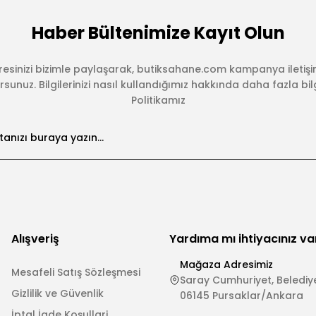
Haber Bültenimize Kayıt Olun
esinizi bizimle paylaşarak, butiksahane.com kampanya iletişi
sunuz. Bilgilerinizi nasıl kullandığımız hakkında daha fazla bilgi 
Politikamız
Alışveriş
Yardıma mı ihtiyacınız va
Mağaza Adresimiz
Mesafeli Satış Sözleşmesi
Saray Cumhuriyet, Belediye
Gizlilik ve Güvenlik
06145 Pursaklar/Ankara
İptal İade Koşullari