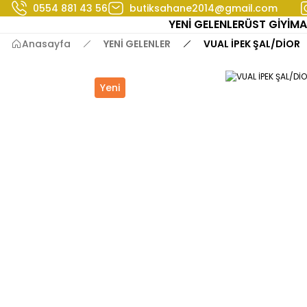
0554 881 43 56
butiksahane2014@gmail.com
YENİ GELENLER
ÜST GİYİM
A
Anasayfa
YENİ GELENLER
VUAL İPEK ŞAL/DİOR
Yeni