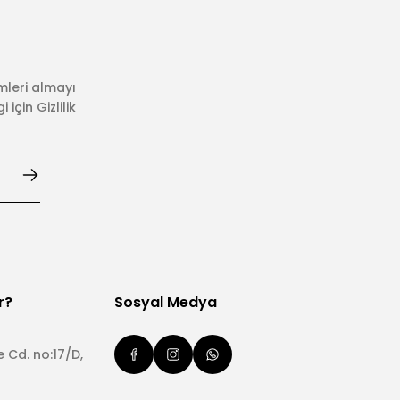
mleri almayı
için Gizlilik
r?
Sosyal Medya
 Cd. no:17/D,