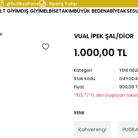
@butiksahane
Sipariş Takip
LT GİYİM
DIŞ GİYİM
ELBİSE
TAKIM
BÜYÜK BEDEN
ABİYE
AKSES
VUAL İPEK ŞAL/DİOR
1.000,00 TL
Kategori
YENİ GEL
Stok Kodu
G4YGD4
Fiyat
909,09 T
*103,77 TL den başlayan taksitl
RENK
Kahverengi
PUDR