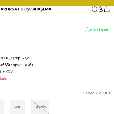
UAR
FIRSAT KÖŞESİ
HAŞEMA
Stokta var
ENLER
,
Eşarp & Şal
X665(Kopya-DC6)
L + KDV
erle!
Beden Kılavuzu
A
Sarı
Siyah