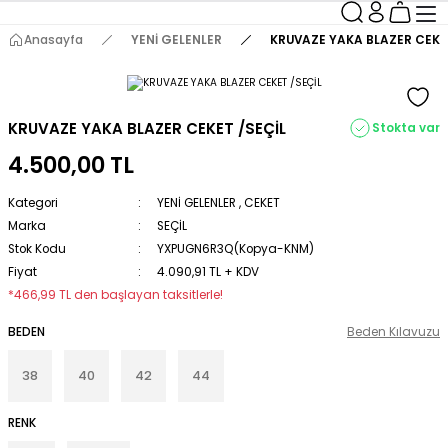
Anasayfa
YENİ GELENLER
KRUVAZE YAKA BLAZER CEKE
KRUVAZE YAKA BLAZER CEKET /SEÇİL
Stokta var
4.500,00 TL
Kategori
YENİ GELENLER
,
CEKET
Marka
SEÇİL
Stok Kodu
YXPUGN6R3Q(Kopya-KNM)
Fiyat
4.090,91 TL + KDV
*466,99 TL den başlayan taksitlerle!
BEDEN
Beden Kılavuzu
38
40
42
44
RENK