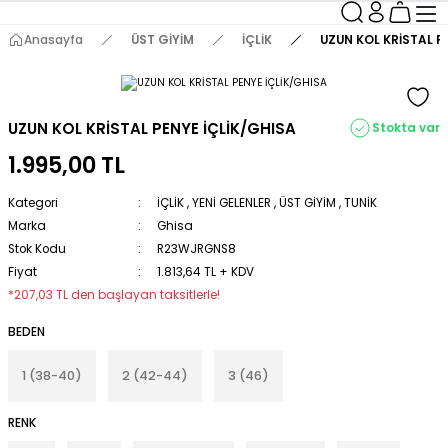
Anasayfa
ÜST GİYİM
İÇLİK
UZUN KOL KRİSTAL P
UZUN KOL KRİSTAL PENYE İÇLİK/GHISA
Stokta var
1.995,00 TL
Kategori
İÇLİK
,
YENİ GELENLER
,
ÜST GİYİM
,
TUNİK
Marka
Ghisa
Stok Kodu
R23WJRGNS8
Fiyat
1.813,64 TL + KDV
*207,03 TL den başlayan taksitlerle!
BEDEN
1 (38-40)
2 (42-44)
3 (46)
RENK