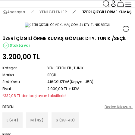
Anasayfa
YENİ GELENLER
ÜZERİ ÇİZGİLİ ÖRME KUMAŞ G
ÜZERİ ÇİZGİLİ ÖRME KUMAŞ GÖMLEK DTY. TUNİK /SEÇİL
Stokta var
3.200,00 TL
Kategori
YENİ GELENLER
,
TUNİK
Marka
SEÇİL
Stok Kodu
A16G9UZEV6(Kopya-U5D)
Fiyat
2.909,09 TL + KDV
*332,08 TL den başlayan taksitlerle!
BEDEN
Beden Kılavuzu
L (44)
M (42)
S (38-40)
RENK