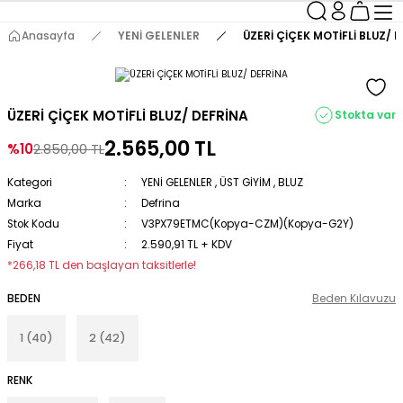
Anasayfa
YENİ GELENLER
ÜZERİ ÇİÇEK MOTİFLİ BLUZ/ 
ÜZERİ ÇİÇEK MOTİFLİ BLUZ/ DEFRİNA
Stokta var
2.565,00 TL
%10
2.850,00 TL
Kategori
YENİ GELENLER
,
ÜST GİYİM
,
BLUZ
Marka
Defrina
Stok Kodu
V3PX79ETMC(Kopya-CZM)(Kopya-G2Y)
Fiyat
2.590,91 TL + KDV
*266,18 TL den başlayan taksitlerle!
BEDEN
Beden Kılavuzu
1 (40)
2 (42)
RENK