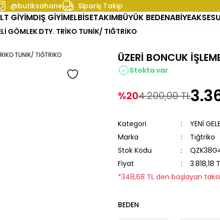
@butiksahane
Sipariş Takip
LT GİYİM
DIŞ GİYİM
ELBİSE
TAKIM
BÜYÜK BEDEN
ABİYE
AKSES
Lİ GÖMLEK DTY. TRİKO TUNİK/ TIĞTRİKO
ÜZERİ BONCUK İŞLEME
Stokta var
3.3
%20
4.200,00 TL
Kategori
YENİ GEL
Marka
Tığtriko
Stok Kodu
QZK38G
Fiyat
3.818,18 
*348,68 TL den başlayan taksit
BEDEN