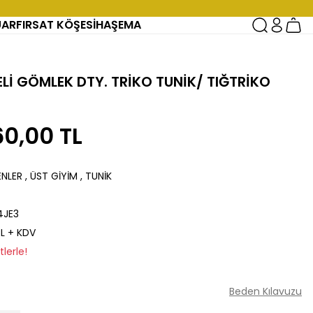
UAR
FIRSAT KÖŞESİ
HAŞEMA
Lİ GÖMLEK DTY. TRİKO TUNİK/ TIĞTRİKO
60,00 TL
ENLER
,
ÜST GİYİM
,
TUNİK
4JE3
TL + KDV
lerle!
Beden Kılavuzu