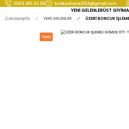
0554 881 43 56
butiksahane2014@gmail.com
YENİ GELENLER
ÜST GİYİM
A
Anasayfa
YENİ GELENLER
ÜZERİ BONCUK İŞLEME
Yeni