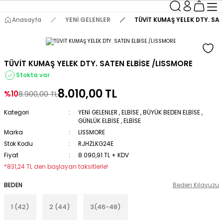
Anasayfa
YENİ GELENLER
TÜVİT KUMAŞ YELEK DTY. SA
TÜVİT KUMAŞ YELEK DTY. SATEN ELBİSE /LISSMORE
Stokta var
8.010,00 TL
%10
8.900,00 TL
Kategori
YENİ GELENLER
,
ELBİSE
,
BÜYÜK BEDEN ELBİSE
,
GÜNLÜK ELBİSE
,
ELBİSE
Marka
LISSMORE
Stok Kodu
RJHZLKG24E
Fiyat
8.090,91 TL + KDV
*831,24 TL den başlayan taksitlerle!
BEDEN
Beden Kılavuzu
1 (42)
2 (44)
3(46-48)