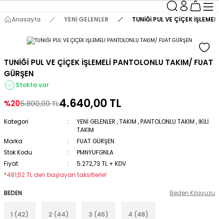
Anasayfa
YENİ GELENLER
TUNİĞİ PUL VE ÇİÇEK İŞLEM
TUNİĞİ PUL VE ÇİÇEK İŞLEMELİ PANTOLONLU TAKIM/ FUAT
GÜRŞEN
Stokta var
4.640,00 TL
%20
5.800,00 TL
Kategori
YENİ GELENLER
,
TAKIM
,
PANTOLONLU TAKIM
,
İKİLİ
TAKIM
Marka
FUAT GÜRŞEN
Stok Kodu
PMNYUFGNLA
Fiyat
5.272,73 TL + KDV
*481,52 TL den başlayan taksitlerle!
BEDEN
Beden Kılavuzu
1 (42)
2 (44)
3 (46)
4 (48)