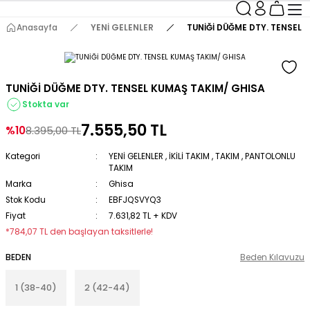
Anasayfa
YENİ GELENLER
TUNİĞİ DÜĞME DTY. TENSEL 
TUNİĞİ DÜĞME DTY. TENSEL KUMAŞ TAKIM/ GHISA
Stokta var
7.555,50 TL
%10
8.395,00 TL
Kategori
YENİ GELENLER
,
İKİLİ TAKIM
,
TAKIM
,
PANTOLONLU
TAKIM
Marka
Ghisa
Stok Kodu
EBFJQSVYQ3
Fiyat
7.631,82 TL + KDV
*784,07 TL den başlayan taksitlerle!
BEDEN
Beden Kılavuzu
1 (38-40)
2 (42-44)