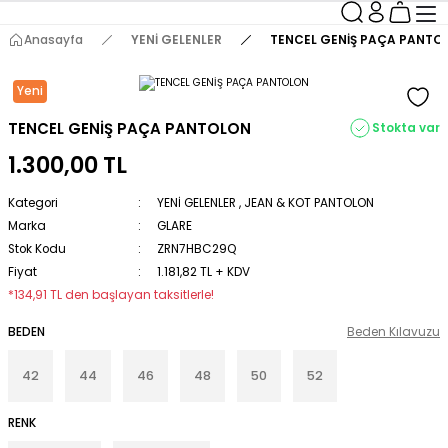
Anasayfa
YENİ GELENLER
TENCEL GENİŞ PAÇA PANTO
Yeni
TENCEL GENİŞ PAÇA PANTOLON
Stokta var
1.300,00 TL
Kategori
YENİ GELENLER
,
JEAN & KOT PANTOLON
Marka
GLARE
Stok Kodu
ZRN7HBC29Q
Fiyat
1.181,82 TL + KDV
*134,91 TL den başlayan taksitlerle!
BEDEN
Beden Kılavuzu
42
44
46
48
50
52
RENK