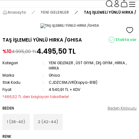
Anasayfa
YENİ GELENLER
TAŞ İŞLEMELİ YÜNLÜ HIRKA /
TAŞ İŞLEMELİ YÜNLÜ HIRKA /GHISA
Stokta var
4.495,50 TL
%10
4.995,00 TL
Kategori
YENİ GELENLER
,
ÜST GİYİM
,
DIŞ GİYİM
,
HIRKA
,
HIRKA
Marka
Ghisa
Stok Kodu
CJDZC6MJVR(Kopya-B1B)
Fiyat
4.540,91 TL + KDV
*466,52 TL den başlayan taksitlerle!
BEDEN
Beden Kılavuzu
1 (38-40)
2 (42-44)
RENK