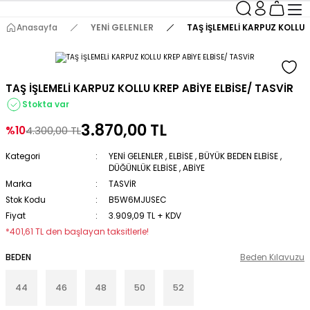
Anasayfa
YENİ GELENLER
TAŞ İŞLEMELİ KARPUZ KOLLU 
TAŞ İŞLEMELİ KARPUZ KOLLU KREP ABİYE ELBİSE/ TASVİR
Stokta var
3.870,00 TL
%10
4.300,00 TL
Kategori
YENİ GELENLER
,
ELBİSE
,
BÜYÜK BEDEN ELBİSE
,
DÜĞÜNLÜK ELBİSE
,
ABİYE
Marka
TASVİR
Stok Kodu
B5W6MJUSEC
Fiyat
3.909,09 TL + KDV
*401,61 TL den başlayan taksitlerle!
BEDEN
Beden Kılavuzu
44
46
48
50
52