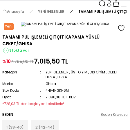
Anasayfa
YENİ GELENLER
TAMAMI PUL İŞLEMELİ ÇITÇ
Yeni
TAMAMI PUL İŞLEMELİ ÇITÇIT KAPAMA YÜNLÜ
CEKET/GHISA
Stokta var
7.015,50 TL
%10
7.795,00 TL
Kategori
YENİ GELENLER
,
ÜST GİYİM
,
DIŞ GİYİM
,
CEKET
,
HIRKA
,
HIRKA
Marka
Ghisa
Stok Kodu
44F4NGKN6M
Fiyat
7.086,36 TL + KDV
*728,03 TL den başlayan taksitlerle!
BEDEN
Beden Kılavuzu
1 (38-40)
2 (42-44)