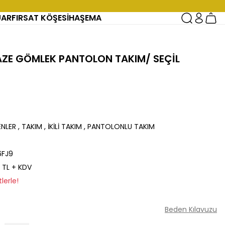
UAR
FIRSAT KÖŞESİ
HAŞEMA
VAZE GÖMLEK PANTOLON TAKIM/ SEÇİL
ENLER
,
TAKIM
,
İKİLİ TAKIM
,
PANTOLONLU TAKIM
FJ9
 TL + KDV
lerle!
Beden Kılavuzu