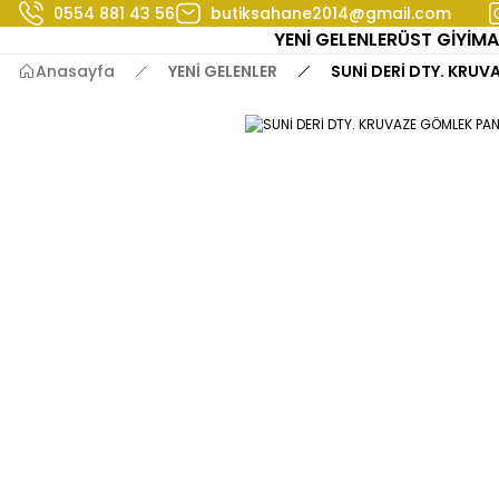
0554 881 43 56
butiksahane2014@gmail.com
YENİ GELENLER
ÜST GİYİM
A
Anasayfa
YENİ GELENLER
SUNİ DERİ DTY. KRU