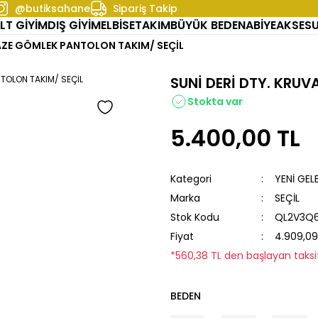
@butiksahane
Sipariş Takip
LT GİYİM
DIŞ GİYİM
ELBİSE
TAKIM
BÜYÜK BEDEN
ABİYE
AKSES
VAZE GÖMLEK PANTOLON TAKIM/ SEÇİL
SUNİ DERİ DTY. KRU
Stokta var
5.400,00 TL
Kategori
YENİ GEL
Marka
SEÇİL
Stok Kodu
QL2V3Q6
Fiyat
4.909,09
*560,38 TL den başlayan taksit
BEDEN