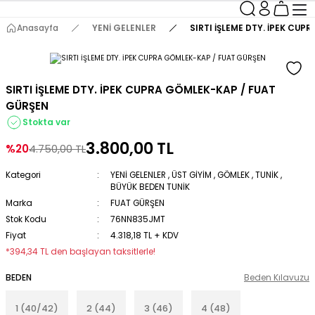
Anasayfa
YENİ GELENLER
SIRTI İŞLEME DTY. İPEK CU
SIRTI İŞLEME DTY. İPEK CUPRA GÖMLEK-KAP / FUAT
GÜRŞEN
Stokta var
3.800,00 TL
%20
4.750,00 TL
Kategori
YENİ GELENLER
,
ÜST GİYİM
,
GÖMLEK
,
TUNİK
,
BÜYÜK BEDEN TUNİK
Marka
FUAT GÜRŞEN
Stok Kodu
76NN835JMT
Fiyat
4.318,18 TL + KDV
*394,34 TL den başlayan taksitlerle!
BEDEN
Beden Kılavuzu
1 (40/42)
2 (44)
3 (46)
4 (48)