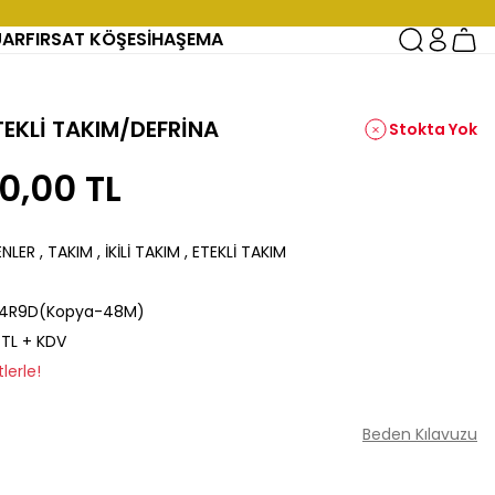
UAR
FIRSAT KÖŞESİ
HAŞEMA
TEKLİ TAKIM/DEFRİNA
Stokta Yok
0,00 TL
ENLER
,
TAKIM
,
İKİLİ TAKIM
,
ETEKLİ TAKIM
4R9D(Kopya-48M)
 TL + KDV
lerle!
Beden Kılavuzu