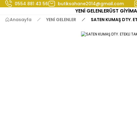
0554 881 43 56
butiksahane2014@gmail.com
YENİ GELENLER
ÜST GİYİM
A
Anasayfa
YENİ GELENLER
SATEN KUMAŞ DTY. E