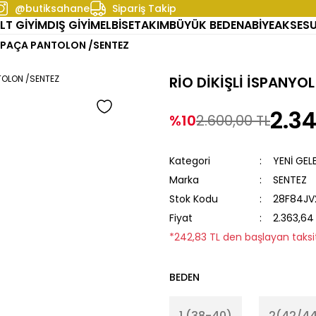
@butiksahane
Sipariş Takip
LT GİYİM
DIŞ GİYİM
ELBİSE
TAKIM
BÜYÜK BEDEN
ABİYE
AKSES
OL PAÇA PANTOLON /SENTEZ
RİO DİKİŞLİ İSPANY
2.34
%10
2.600,00 TL
Kategori
YENİ GEL
Marka
SENTEZ
Stok Kodu
28F84JV
Fiyat
2.363,64
*242,83 TL den başlayan taksit
BEDEN
1 (38-40)
2(42/4