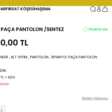
UAR
FIRSAT KÖŞESİ
HAŞEMA
OL PAÇA PANTOLON /SENTEZ
Stokta var
0,00 TL
ENLER
,
ALT GİYİM
,
PANTOLON
,
İSPANYOL PAÇA PANTOLON
2GK
 TL + KDV
lerle!
Beden Kılavuzu
4)