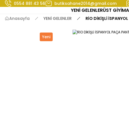
0554 881 43 56
butiksahane2014@gmail.com
YENİ GELENLER
ÜST GİYİM
A
Anasayfa
YENİ GELENLER
RİO DİKİŞLİ İSPANY
Yeni