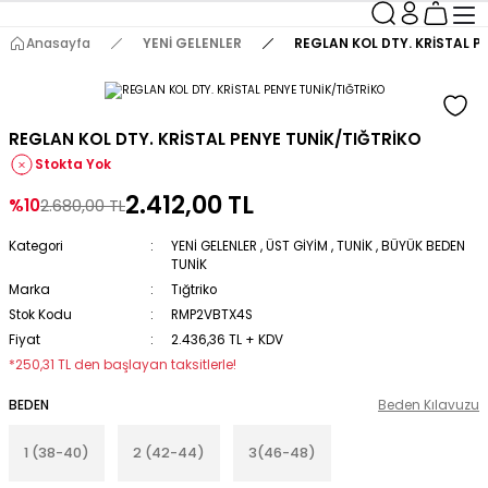
Anasayfa
YENİ GELENLER
REGLAN KOL DTY. KRİSTAL P
REGLAN KOL DTY. KRİSTAL PENYE TUNİK/TIĞTRİKO
Stokta Yok
2.412,00 TL
%10
2.680,00 TL
Kategori
YENİ GELENLER
,
ÜST GİYİM
,
TUNİK
,
BÜYÜK BEDEN
TUNİK
Marka
Tığtriko
Stok Kodu
RMP2VBTX4S
Fiyat
2.436,36 TL + KDV
*250,31 TL den başlayan taksitlerle!
BEDEN
Beden Kılavuzu
1 (38-40)
2 (42-44)
3(46-48)