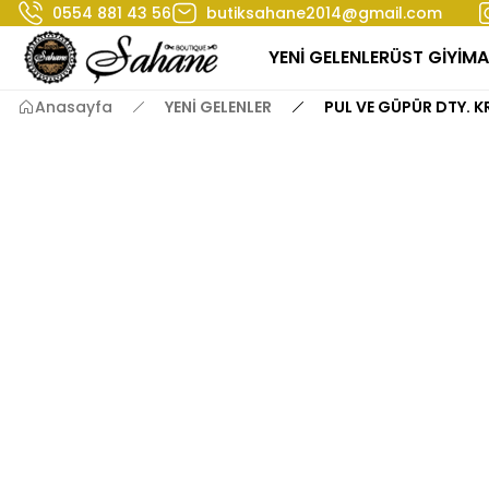
0554 881 43 56
butiksahane2014@gmail.com
YENİ GELENLER
ÜST GİYİM
A
Anasayfa
YENİ GELENLER
PUL VE GÜPÜR DTY. 