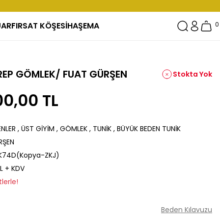
UAR
FIRSAT KÖŞESİ
HAŞEMA
0
KREP GÖMLEK/ FUAT GÜRŞEN
Stokta Yok
00,00 TL
ENLER
,
ÜST GİYİM
,
GÖMLEK
,
TUNİK
,
BÜYÜK BEDEN TUNİK
RŞEN
74D(Kopya-ZKJ)
TL + KDV
lerle!
Beden Kılavuzu