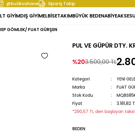
@butiksahane
Sipariş Takip
LT GİYİM
DIŞ GİYİM
ELBİSE
TAKIM
BÜYÜK BEDEN
ABİYE
AKSES
KREP GÖMLEK/ FUAT GÜRŞEN
PUL VE GÜPÜR DTY. 
2.8
%20
3.500,00 TL
Kategori
YENİ GEL
Marka
FUAT GÜ
Stok Kodu
MQBS85K
Fiyat
3.181,82 
*290,57 TL den başlayan taksit
BEDEN