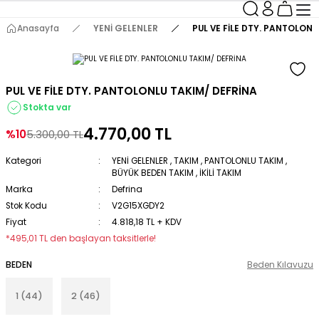
Anasayfa
YENİ GELENLER
PUL VE FİLE DTY. PANTOLONL
PUL VE FİLE DTY. PANTOLONLU TAKIM/ DEFRİNA
Stokta var
4.770,00 TL
%10
5.300,00 TL
Kategori
YENİ GELENLER
,
TAKIM
,
PANTOLONLU TAKIM
,
BÜYÜK BEDEN TAKIM
,
İKİLİ TAKIM
Marka
Defrina
Stok Kodu
V2G15XGDY2
Fiyat
4.818,18 TL + KDV
*495,01 TL den başlayan taksitlerle!
BEDEN
Beden Kılavuzu
1 (44)
2 (46)