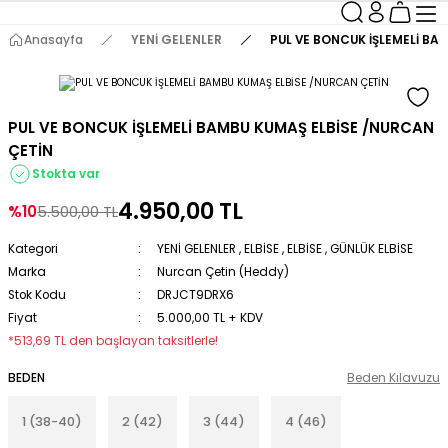
Anasayfa
YENİ GELENLER
PUL VE BONCUK İŞLEMELİ BA
PUL VE BONCUK İŞLEMELİ BAMBU KUMAŞ ELBİSE /NURCAN
ÇETİN
Stokta var
4.950,00 TL
%10
5.500,00 TL
Kategori
YENİ GELENLER
,
ELBİSE
,
ELBİSE
,
GÜNLÜK ELBİSE
Marka
Nurcan Çetin (Heddy)
Stok Kodu
DRJCT9DRX6
Fiyat
5.000,00 TL + KDV
*513,69 TL den başlayan taksitlerle!
BEDEN
Beden Kılavuzu
1 (38-40)
2 (42)
3 (44)
4 (46)