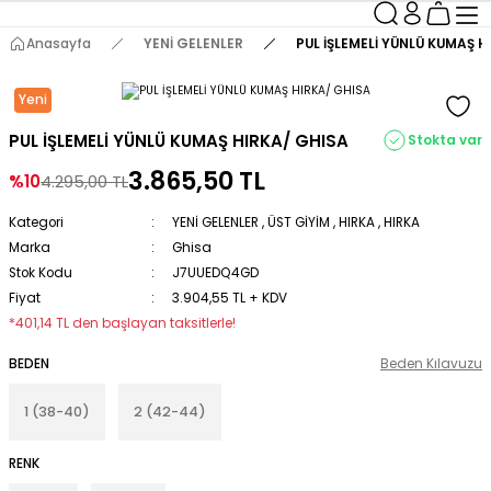
Anasayfa
YENİ GELENLER
PUL İŞLEMELİ YÜNLÜ KUMAŞ 
Yeni
PUL İŞLEMELİ YÜNLÜ KUMAŞ HIRKA/ GHISA
Stokta var
3.865,50 TL
%10
4.295,00 TL
Kategori
YENİ GELENLER
,
ÜST GİYİM
,
HIRKA
,
HIRKA
Marka
Ghisa
Stok Kodu
J7UUEDQ4GD
Fiyat
3.904,55 TL + KDV
*401,14 TL den başlayan taksitlerle!
BEDEN
Beden Kılavuzu
1 (38-40)
2 (42-44)
RENK