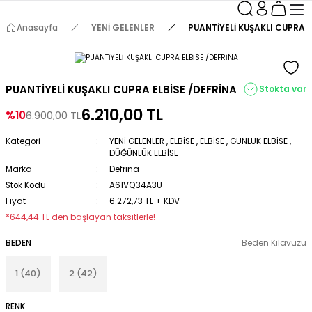
Anasayfa
YENİ GELENLER
PUANTİYELİ KUŞAKLI CUPRA E
PUANTİYELİ KUŞAKLI CUPRA ELBİSE /DEFRİNA
Stokta var
6.210,00 TL
%10
6.900,00 TL
Kategori
YENİ GELENLER
,
ELBİSE
,
ELBİSE
,
GÜNLÜK ELBİSE
,
DÜĞÜNLÜK ELBİSE
Marka
Defrina
Stok Kodu
A61VQ34A3U
Fiyat
6.272,73 TL + KDV
*644,44 TL den başlayan taksitlerle!
BEDEN
Beden Kılavuzu
1 (40)
2 (42)
RENK