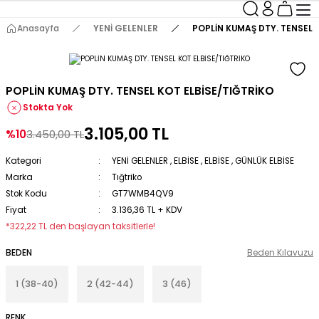
Anasayfa
YENİ GELENLER
POPLİN KUMAŞ DTY. TENSEL 
POPLİN KUMAŞ DTY. TENSEL KOT ELBİSE/TIĞTRİKO
Stokta Yok
3.105,00 TL
%10
3.450,00 TL
Kategori
YENİ GELENLER
,
ELBİSE
,
ELBİSE
,
GÜNLÜK ELBİSE
Marka
Tığtriko
Stok Kodu
GT7WMB4QV9
Fiyat
3.136,36 TL + KDV
*322,22 TL den başlayan taksitlerle!
BEDEN
Beden Kılavuzu
1 (38-40)
2 (42-44)
3 (46)
RENK