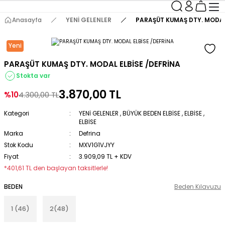
Anasayfa
YENİ GELENLER
PARAŞÜT KUMAŞ DTY. MODAL
Yeni
PARAŞÜT KUMAŞ DTY. MODAL ELBİSE /DEFRİNA
Stokta var
3.870,00 TL
%10
4.300,00 TL
Kategori
YENİ GELENLER
,
BÜYÜK BEDEN ELBİSE
,
ELBİSE
,
ELBİSE
Marka
Defrina
Stok Kodu
MXV1G1VJYY
Fiyat
3.909,09 TL + KDV
*401,61 TL den başlayan taksitlerle!
BEDEN
Beden Kılavuzu
1 (46)
2(48)