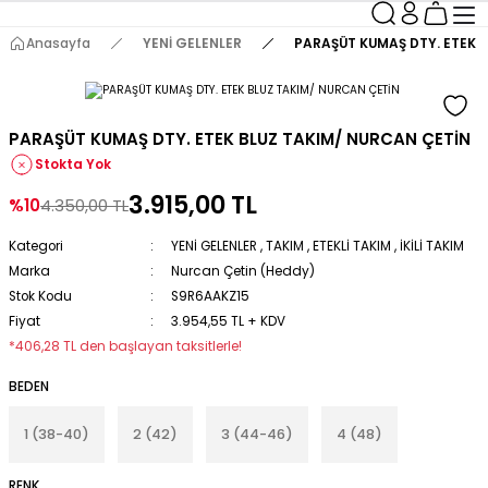
Anasayfa
YENİ GELENLER
PARAŞÜT KUMAŞ DTY. ETEK 
PARAŞÜT KUMAŞ DTY. ETEK BLUZ TAKIM/ NURCAN ÇETİN
Stokta Yok
3.915,00 TL
%10
4.350,00 TL
Kategori
YENİ GELENLER
,
TAKIM
,
ETEKLİ TAKIM
,
İKİLİ TAKIM
Marka
Nurcan Çetin (Heddy)
Stok Kodu
S9R6AAKZ15
Fiyat
3.954,55 TL + KDV
*406,28 TL den başlayan taksitlerle!
BEDEN
1 (38-40)
2 (42)
3 (44-46)
4 (48)
RENK