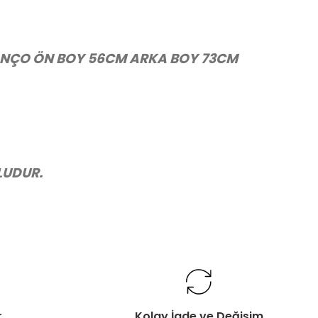
PANÇO ÖN BOY 56CM ARKA BOY 73CM
LUDUR.
r
Kolay İade ve Değişim