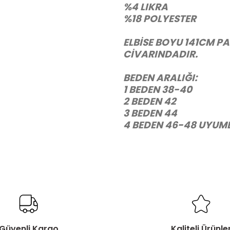
%4 LIKRA
%18 POLYESTER
ELBİSE BOYU 141CM 
CİVARINDADIR.
BEDEN ARALIĞI:
1 BEDEN 38-40
2 BEDEN 42
3 BEDEN 44
4 BEDEN 46-48 UYUM
Güvenli Kargo
Kaliteli Ürünle