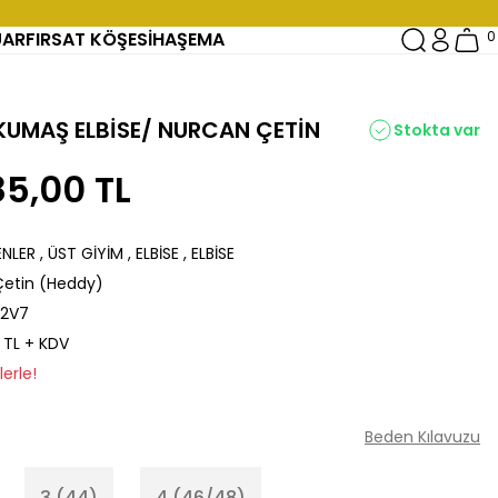
UAR
FIRSAT KÖŞESİ
HAŞEMA
0
UMAŞ ELBİSE/ NURCAN ÇETİN
Stokta var
85,00 TL
ENLER
,
ÜST GİYİM
,
ELBİSE
,
ELBİSE
Çetin (Heddy)
2V7
 TL + KDV
erle!
Beden Kılavuzu
3 (44)
4 (46/48)