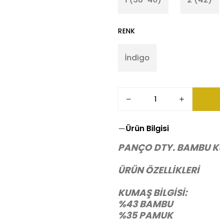
RENK
İndigo
Ürün Bilgisi
PANÇO DTY. BAMBU K
ÜRÜN ÖZELLİKLERİ
KUMAŞ BİLGİSİ:
%43 BAMBU
%35 PAMUK