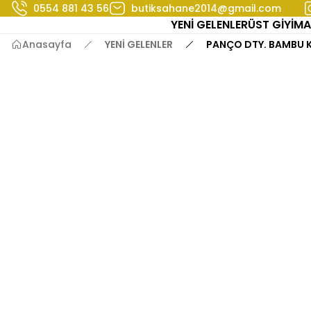
0554 881 43 56
butiksahane2014@gmail.com
YENİ GELENLER
ÜST GİYİM
A
Anasayfa
YENİ GELENLER
PANÇO DTY. BAMBU K