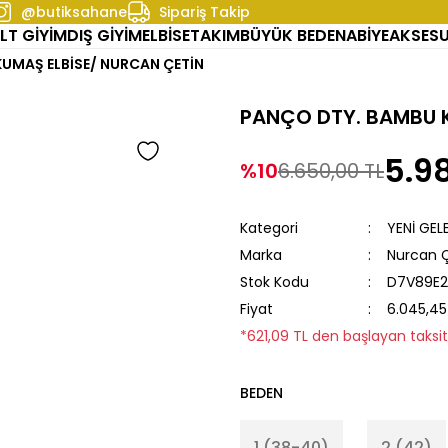
@butiksahane
Sipariş Takip
LT GİYİM
DIŞ GİYİM
ELBİSE
TAKIM
BÜYÜK BEDEN
ABİYE
AKSES
UMAŞ ELBİSE/ NURCAN ÇETİN
PANÇO DTY. BAMBU K
5.9
%10
6.650,00 TL
Kategori
YENİ GEL
Marka
Nurcan 
Stok Kodu
D7V89E2
Fiyat
6.045,45
*621,09 TL den başlayan taksitl
BEDEN
1 (38-40)
2 (42)