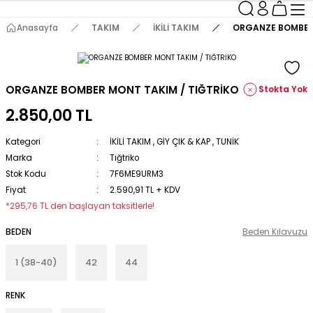
Anasayfa
TAKIM
İKİLİ TAKIM
ORGANZE BOMBER 
ORGANZE BOMBER MONT TAKIM / TIĞTRİKO
Stokta Yok
2.850,00 TL
Kategori
İKİLİ TAKIM
,
GİY ÇIK & KAP
,
TUNİK
Marka
Tığtriko
Stok Kodu
7F6ME9URM3
Fiyat
2.590,91 TL + KDV
*295,76 TL den başlayan taksitlerle!
BEDEN
Beden Kılavuzu
1 (38-40)
42
44
RENK