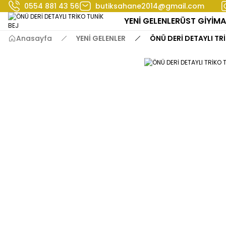
0554 881 43 56
butiksahane2014@gmail.com
YENİ GELENLER
ÜST GİYİM
A
Anasayfa
YENİ GELENLER
ÖNÜ DERİ DETAYLI TR