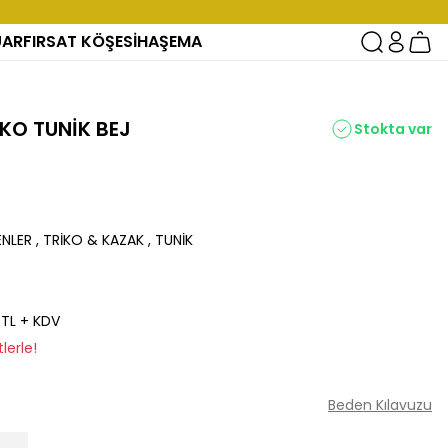
UAR
FIRSAT KÖŞESİ
HAŞEMA
İKO TUNİK BEJ
Stokta var
ENLER
,
TRİKO & KAZAK
,
TUNİK
 TL + KDV
lerle!
Beden Kılavuzu