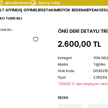
@butiksahane
Sipariş Takip
LT GİYİM
DIŞ GİYİM
ELBİSE
TAKIM
BÜYÜK BEDEN
ABİYE
AKSES
İKO TUNİK BEJ
ÖNÜ DERİ DETAYLI TR
2.600,00 TL
Kategori
YENİ GEL
Marka
Tığtriko
Stok Kodu
DFLRSZ16
Fiyat
2.363,64
*269,82 TL den başlayan taksit
BEDEN