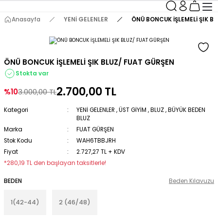
Anasayfa
YENİ GELENLER
ÖNÜ BONCUK İŞLEMELİ ŞIK B
ÖNÜ BONCUK İŞLEMELİ ŞIK BLUZ/ FUAT GÜRŞEN
Stokta var
2.700,00 TL
%10
3.000,00 TL
Kategori
YENİ GELENLER
,
ÜST GİYİM
,
BLUZ
,
BÜYÜK BEDEN
BLUZ
Marka
FUAT GÜRŞEN
Stok Kodu
WAH6TBBJRH
Fiyat
2.727,27 TL + KDV
*280,19 TL den başlayan taksitlerle!
BEDEN
Beden Kılavuzu
1(42-44)
2 (46/48)