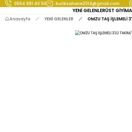
0554 881 43 56
butiksahane2014@gmail.com
YENİ GELENLER
ÜST GİYİM
A
Anasayfa
YENİ GELENLER
OMZU TAŞ İŞLEMELİ 3