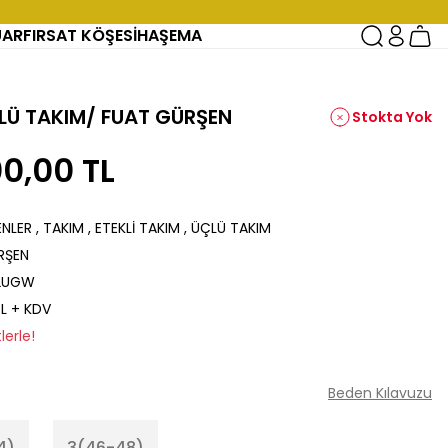
UAR
FIRSAT KÖŞESİ
HAŞEMA
'LÜ TAKIM/ FUAT GÜRŞEN
Stokta Yok
00,00 TL
ENLER
,
TAKIM
,
ETEKLİ TAKIM
,
ÜÇLÜ TAKIM
RŞEN
2UGW
TL + KDV
lerle!
Beden Kılavuzu
4)
3(46-48)