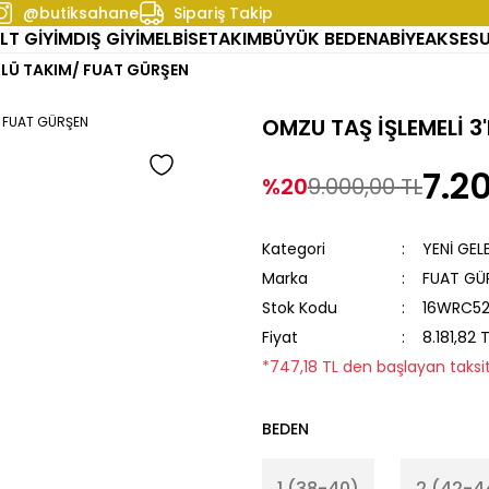
@butiksahane
Sipariş Takip
LT GİYİM
DIŞ GİYİM
ELBİSE
TAKIM
BÜYÜK BEDEN
ABİYE
AKSES
'LÜ TAKIM/ FUAT GÜRŞEN
OMZU TAŞ İŞLEMELİ 3
7.2
%20
9.000,00 TL
Kategori
YENİ GEL
Marka
FUAT GÜ
Stok Kodu
16WRC5
Fiyat
8.181,82 
*747,18 TL den başlayan taksit
BEDEN
1 (38-40)
2 (42-4