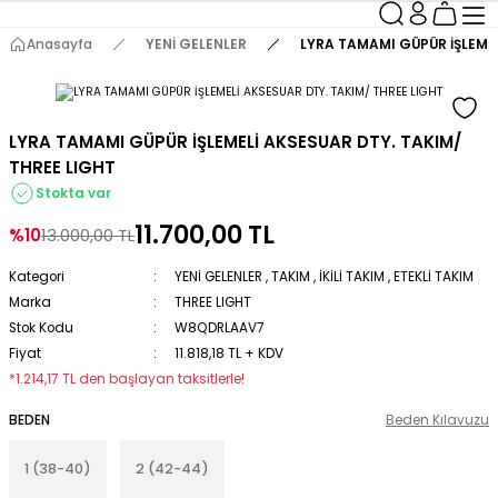
Anasayfa
YENİ GELENLER
LYRA TAMAMI GÜPÜR İŞLEMEL
LYRA TAMAMI GÜPÜR İŞLEMELİ AKSESUAR DTY. TAKIM/
THREE LIGHT
Stokta var
11.700,00 TL
%10
13.000,00 TL
Kategori
YENİ GELENLER
,
TAKIM
,
İKİLİ TAKIM
,
ETEKLİ TAKIM
Marka
THREE LIGHT
Stok Kodu
W8QDRLAAV7
Fiyat
11.818,18 TL + KDV
*1.214,17 TL den başlayan taksitlerle!
BEDEN
Beden Kılavuzu
1 (38-40)
2 (42-44)