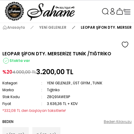
0
Anasayfa
YENİ GELENLER
LEOPAR ŞİFON DTY. MERSERİ
LEOPAR ŞİFON DTY. MERSERİZE TUNİK /TIĞTRİKO
Stokta var
3.200,00 TL
%20
4.000,00 TL
Kategori
YENİ GELENLER
,
ÜST GİYİM
,
TUNİK
Marka
Tığtriko
Stok Kodu
Z8Q91AWE9P
Fiyat
3.636,36 TL + KDV
*332,08 TL den başlayan taksitlerle!
BEDEN
Beden Kılavuzu