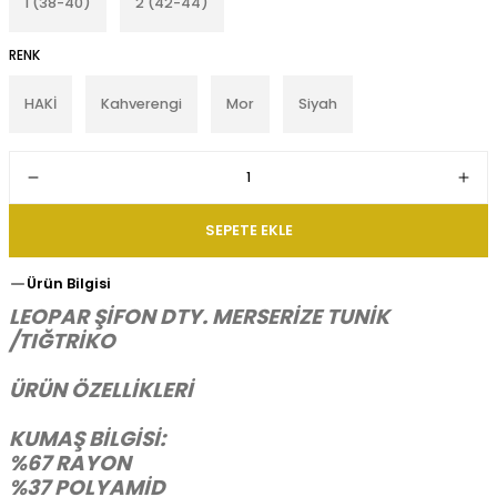
1 (38-40)
2 (42-44)
RENK
HAKİ
Kahverengi
Mor
Siyah
SEPETE EKLE
Ürün Bilgisi
LEOPAR ŞİFON DTY. MERSERİZE TUNİK
/TIĞTRİKO
ÜRÜN ÖZELLİKLERİ
KUMAŞ BİLGİSİ:
%67 RAYON
%37 POLYAMİD