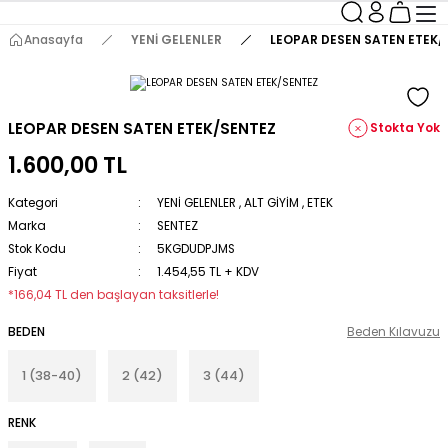
Anasayfa
YENİ GELENLER
LEOPAR DESEN SATEN ETEK/
LEOPAR DESEN SATEN ETEK/SENTEZ
Stokta Yok
1.600,00 TL
Kategori
YENİ GELENLER
,
ALT GİYİM
,
ETEK
Marka
SENTEZ
Stok Kodu
5KGDUDPJMS
Fiyat
1.454,55 TL + KDV
*166,04 TL den başlayan taksitlerle!
BEDEN
Beden Kılavuzu
1 (38-40)
2 (42)
3 (44)
RENK