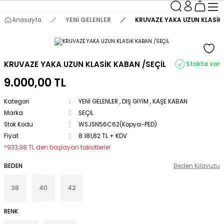
Anasayfa
YENİ GELENLER
KRUVAZE YAKA UZUN KLASİK 
KRUVAZE YAKA UZUN KLASİK KABAN /SEÇİL
Stokta var
9.000,00 TL
Kategori
YENİ GELENLER
,
DIŞ GİYİM
,
KAŞE KABAN
Marka
SEÇİL
Stok Kodu
WSJSN56C62(Kopya-PED)
Fiyat
8.181,82 TL + KDV
*933,98 TL den başlayan taksitlerle!
BEDEN
Beden Kılavuzu
38
40
42
RENK