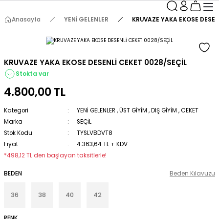
Anasayfa
YENİ GELENLER
KRUVAZE YAKA EKOSE DESENL
KRUVAZE YAKA EKOSE DESENLİ CEKET 0028/SEÇİL
Stokta var
4.800,00 TL
Kategori
YENİ GELENLER
,
ÜST GİYİM
,
DIŞ GİYİM
,
CEKET
Marka
SEÇİL
Stok Kodu
TYSLVBDVT8
Fiyat
4.363,64 TL + KDV
*498,12 TL den başlayan taksitlerle!
BEDEN
Beden Kılavuzu
36
38
40
42
RENK