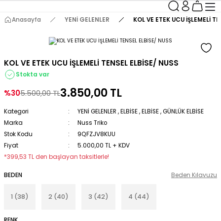
Anasayfa
YENİ GELENLER
KOL VE ETEK UCU İŞLEMELİ TE
KOL VE ETEK UCU İŞLEMELİ TENSEL ELBİSE/ NUSS
Stokta var
3.850,00 TL
%30
5.500,00 TL
Kategori
YENİ GELENLER
,
ELBİSE
,
ELBİSE
,
GÜNLÜK ELBİSE
Marka
Nuss Triko
Stok Kodu
9QFZJV8KUU
Fiyat
5.000,00 TL + KDV
*399,53 TL den başlayan taksitlerle!
BEDEN
Beden Kılavuzu
1 (38)
2 (40)
3 (42)
4 (44)
RENK