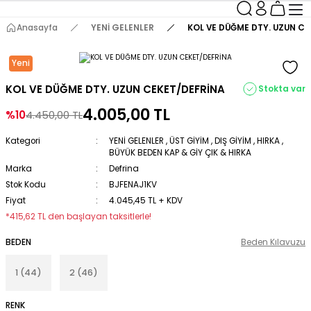
Anasayfa
YENİ GELENLER
KOL VE DÜĞME DTY. UZUN C
Yeni
KOL VE DÜĞME DTY. UZUN CEKET/DEFRİNA
Stokta var
4.005,00 TL
%10
4.450,00 TL
Kategori
YENİ GELENLER
,
ÜST GİYİM
,
DIŞ GİYİM
,
HIRKA
,
BÜYÜK BEDEN KAP & GİY ÇIK & HIRKA
Marka
Defrina
Stok Kodu
BJFENAJ1KV
Fiyat
4.045,45 TL + KDV
*415,62 TL den başlayan taksitlerle!
BEDEN
Beden Kılavuzu
1 (44)
2 (46)
RENK