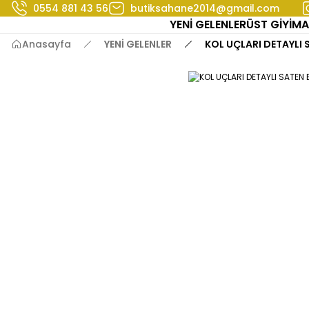
0554 881 43 56
butiksahane2014@gmail.com
YENİ GELENLER
ÜST GİYİM
A
Anasayfa
YENİ GELENLER
KOL UÇLARI DETAYLI 