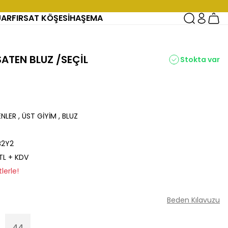
UAR
FIRSAT KÖŞESİ
HAŞEMA
SATEN BLUZ /SEÇİL
Stokta var
ENLER
,
ÜST GİYİM
,
BLUZ
B2Y2
 TL + KDV
lerle!
Beden Kılavuzu
44