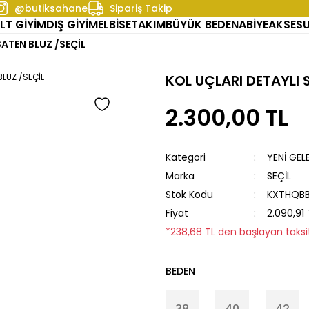
@butiksahane
Sipariş Takip
LT GİYİM
DIŞ GİYİM
ELBİSE
TAKIM
BÜYÜK BEDEN
ABİYE
AKSES
SATEN BLUZ /SEÇİL
KOL UÇLARI DETAYLI 
2.300,00 TL
Kategori
YENİ GEL
Marka
SEÇİL
Stok Kodu
KXTHQB
Fiyat
2.090,91
*238,68 TL den başlayan taksit
BEDEN
38
40
42